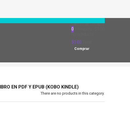
Carrito de Compra
0
$0.00
0
Producto
No products
$0.00
Total
Comprar
IBRO EN PDF Y EPUB (KOBO KINDLE)
There are no products in this category.