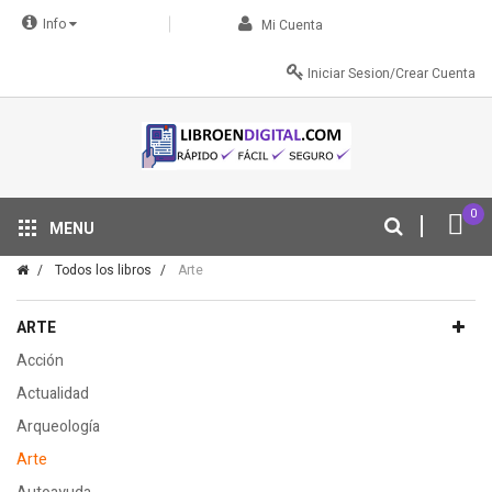
Info
Mi Cuenta
Iniciar Sesion/Crear Cuenta
0
MENU
Tu descuento se aplica automáticamente en el carrito
Todos los libros
Arte
ARTE
Acción
Actualidad
Arqueología
Arte