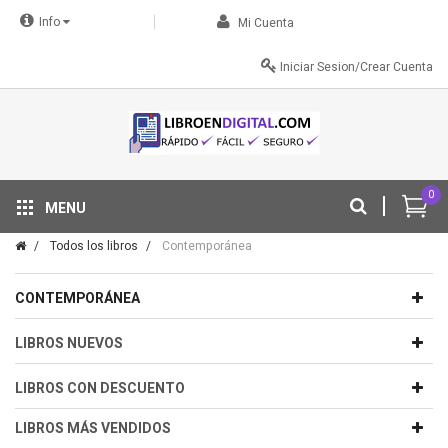
Info
Mi Cuenta
Iniciar Sesion/Crear Cuenta
0
MENU
Tu descuento se aplica automáticamente en el carrito
Todos los libros
Contemporánea
CONTEMPORÁNEA
LIBROS NUEVOS
LIBROS CON DESCUENTO
LIBROS MÁS VENDIDOS