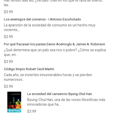
Has tenido días así, ¿verdad? Días en los que la falta de sueño,
las...
$3.99
Los enemigos del comercio - I Antonio Escohotado
La aparición de la sociedad de consumo es un hecho muy
reciente,...
$3.99
Por qué fracasan los paises Daron Acemoglu & James A. Robinson
¿Qué determina que un país sea rico o pobre? ¿Cómo se explica
que, en...
$3.99
Código limpio Robert Cecil Martin
Cada año, se invierten innumerables horas y se pierden
numerosos...
$3.99
La sociedad del cansancio Byung-Chul Han
Byung-Chul Han, una de las voces filosóficas más
innovadoras que ha...
$3.99