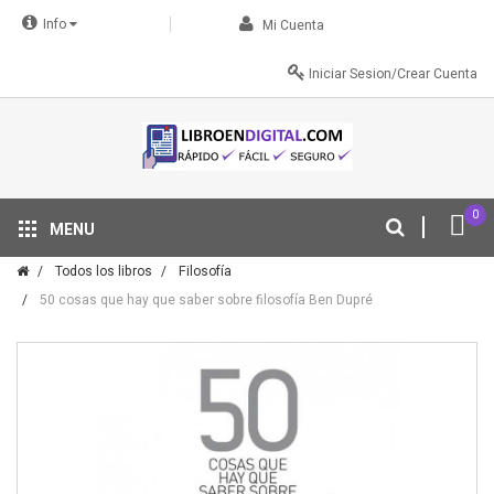
Info
Mi Cuenta
Iniciar Sesion/Crear Cuenta
0
MENU
Tu descuento se aplica automáticamente en el carrito
Todos los libros
Filosofía
50 cosas que hay que saber sobre filosofía Ben Dupré