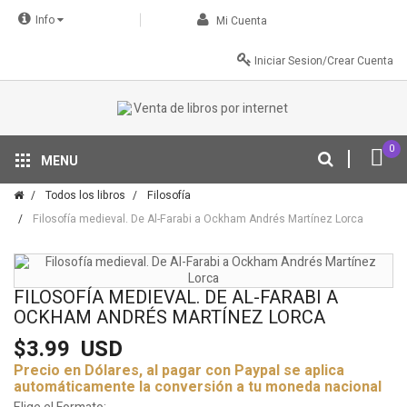
Info
Mi Cuenta
Iniciar Sesion/Crear Cuenta
0
MENU
Tu descuento se aplica automáticamente en el carrito
Todos los libros
Filosofía
Filosofía medieval. De Al-Farabi a Ockham Andrés Martínez Lorca
FILOSOFÍA MEDIEVAL. DE AL-FARABI A
OCKHAM ANDRÉS MARTÍNEZ LORCA
$3.99
USD
Precio en Dólares, al pagar con Paypal se aplica
automáticamente la conversión a tu moneda nacional