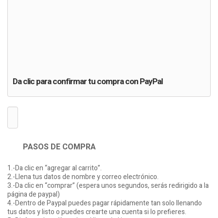
$3.99 USD
ADD TO CART
Da clic para confirmar tu compra con PayPal
PASOS DE COMPRA
1.-Da clic en “agregar al carrito”.
2.-Llena tus datos de nombre y correo electrónico.
3.-Da clic en “comprar” (espera unos segundos, serás redirigido a la
página de paypal)
4.-Dentro de Paypal puedes pagar rápidamente tan solo llenando
tus datos y listo o puedes crearte una cuenta si lo prefieres.