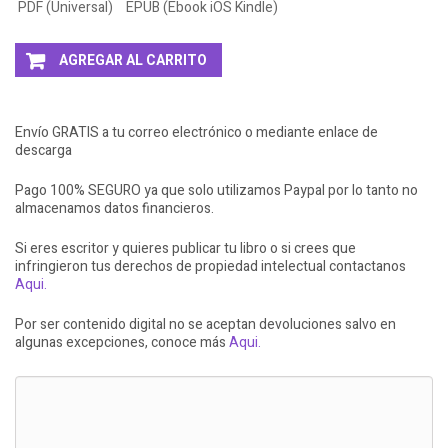
PDF (Universal)
EPUB (Ebook iOS Kindle)
AGREGAR AL CARRITO
Envío GRATIS a tu correo electrónico o mediante enlace de
descarga
Pago 100% SEGURO ya que solo utilizamos Paypal por lo tanto no
almacenamos datos financieros.
Si eres escritor y quieres publicar tu libro o si crees que
infringieron tus derechos de propiedad intelectual contactanos
Aqui.
Por ser contenido digital no se aceptan devoluciones salvo en
algunas excepciones, conoce más
Aqui.
LLEVATE + AL 3X2