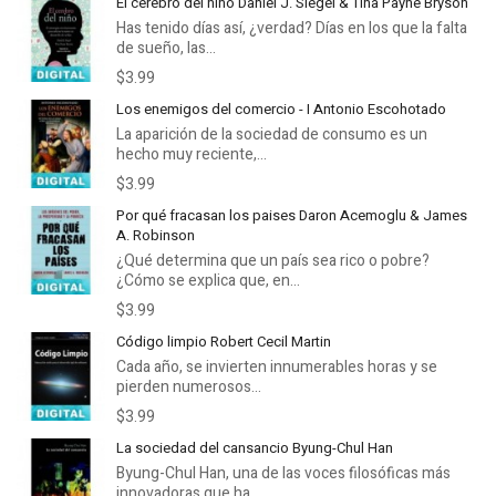
El cerebro del niño Daniel J. Siegel & Tina Payne Bryson
Has tenido días así, ¿verdad? Días en los que la falta
de sueño, las...
$3.99
Los enemigos del comercio - I Antonio Escohotado
La aparición de la sociedad de consumo es un
hecho muy reciente,...
$3.99
Por qué fracasan los paises Daron Acemoglu & James
A. Robinson
¿Qué determina que un país sea rico o pobre?
¿Cómo se explica que, en...
$3.99
Código limpio Robert Cecil Martin
Cada año, se invierten innumerables horas y se
pierden numerosos...
$3.99
La sociedad del cansancio Byung-Chul Han
Byung-Chul Han, una de las voces filosóficas más
innovadoras que ha...