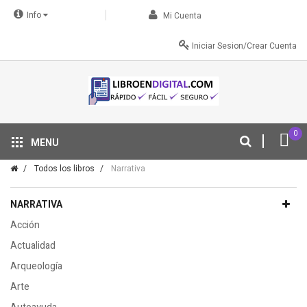
Info
Mi Cuenta
Iniciar Sesion/Crear Cuenta
0
MENU
Tu descuento se aplica automáticamente en el carrito
Todos los libros
Narrativa
NARRATIVA
Acción
Actualidad
Arqueología
Arte