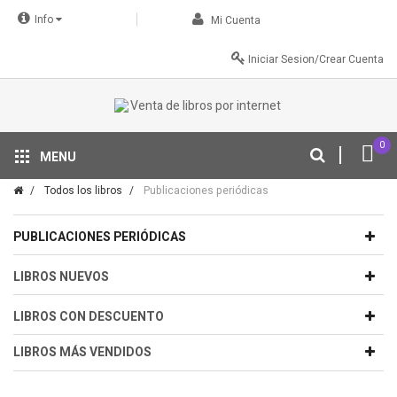
Info
Mi Cuenta
Iniciar Sesion/Crear Cuenta
0
MENU
Tu descuento se aplica automáticamente en el carrito
Todos los libros
Publicaciones periódicas
PUBLICACIONES PERIÓDICAS
LIBROS NUEVOS
LIBROS CON DESCUENTO
LIBROS MÁS VENDIDOS