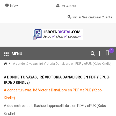
Info
Mi Cuenta
Iniciar Sesion/Crear Cuenta
0
MENU
Tu descuento se aplica automáticamente en el carrito
A donde tú vayas, iré Victoria DanaLibro en PDF y ePUB (Kobo Kindle)
A DONDE TÚ VAYAS, IRÉ VICTORIA DANALIBRO EN PDF Y EPUB
(KOBO KINDLE)
A donde tú vayas, iré Victoria DanaLibro en PDF y ePUB (Kobo
Kindle)
A dos metros de ti Rachael LippincottLibro en PDF y ePUB (Kobo
Kindle)