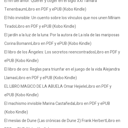
El fin del amor: Querer y coger en el siglo XXI Tamara
TenenbaumLibro en PDF y ePUB (Kobo Kindle)
El hilo invisible: Un cuento sobre los vínculos que nos unen Míriam
TiradoLibro en PDF y ePUB (Kobo Kindle)
El jardín a la luz de la luna: Por la autora de La isla de las mariposas
Corina BomannLibro en PDF y ePUB (Kobo Kindle)
El libro de los Ángeles: Los secretos reencontradosLibro en PDF y
ePUB (Kobo Kindle)
El libro de oro: Reglas para triunfar en el juego de la vida Alejandra
LlamasLibro en PDF y ePUB (Kobo Kindle)
EL LIBRO MAGICO DE LA ABUELA Omar HejieleLibro en PDF y
ePUB (Kobo Kindle)
El machismo invisible Marina CastañedaLibro en PDF y ePUB
(Kobo Kindle)
El mesías de Dune (Las crónicas de Dune 2) Frank HerbertLibro en