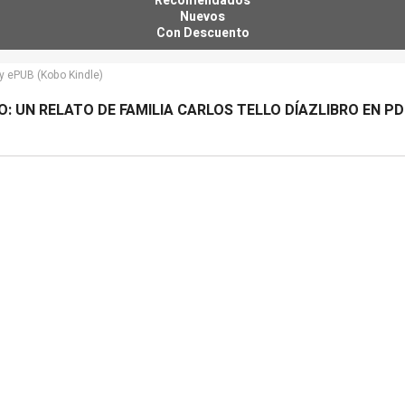
Recomendados
Nuevos
Con Descuento
Tu descuento se aplica automáticamente en el carrito
F y ePUB (Kobo Kindle)
IO: UN RELATO DE FAMILIA CARLOS TELLO DÍAZLIBRO EN P