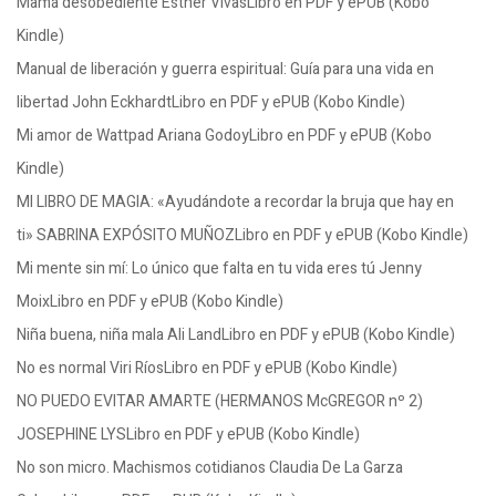
Mamá desobediente Esther VivasLibro en PDF y ePUB (Kobo
Kindle)
Manual de liberación y guerra espiritual: Guía para una vida en
libertad John EckhardtLibro en PDF y ePUB (Kobo Kindle)
Mi amor de Wattpad Ariana GodoyLibro en PDF y ePUB (Kobo
Kindle)
MI LIBRO DE MAGIA: «Ayudándote a recordar la bruja que hay en
ti» SABRINA EXPÓSITO MUÑOZLibro en PDF y ePUB (Kobo Kindle)
Mi mente sin mí: Lo único que falta en tu vida eres tú Jenny
MoixLibro en PDF y ePUB (Kobo Kindle)
Niña buena, niña mala Ali LandLibro en PDF y ePUB (Kobo Kindle)
No es normal Viri RíosLibro en PDF y ePUB (Kobo Kindle)
NO PUEDO EVITAR AMARTE (HERMANOS McGREGOR nº 2)
JOSEPHINE LYSLibro en PDF y ePUB (Kobo Kindle)
No son micro. Machismos cotidianos Claudia De La Garza