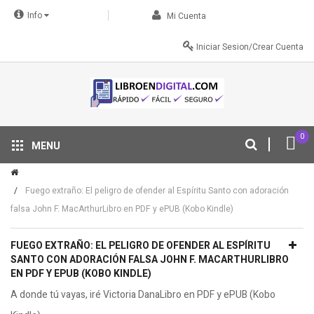
Info
Mi Cuenta
Iniciar Sesion/Crear Cuenta
0
MENU
Tu descuento se aplica automáticamente en el carrito
Fuego extraño: El peligro de ofender al Espíritu Santo con adoración
falsa John F. MacArthurLibro en PDF y ePUB (Kobo Kindle)
FUEGO EXTRAÑO: EL PELIGRO DE OFENDER AL ESPÍRITU
SANTO CON ADORACIÓN FALSA JOHN F. MACARTHURLIBRO
EN PDF Y EPUB (KOBO KINDLE)
A donde tú vayas, iré Victoria DanaLibro en PDF y ePUB (Kobo