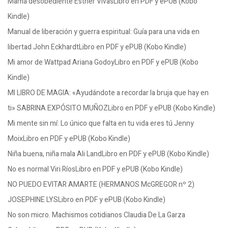
Mamá desobediente Esther VivasLibro en PDF y ePUB (Kobo
Kindle)
Manual de liberación y guerra espiritual: Guía para una vida en
libertad John EckhardtLibro en PDF y ePUB (Kobo Kindle)
Mi amor de Wattpad Ariana GodoyLibro en PDF y ePUB (Kobo
Kindle)
MI LIBRO DE MAGIA: «Ayudándote a recordar la bruja que hay en
ti» SABRINA EXPÓSITO MUÑOZLibro en PDF y ePUB (Kobo Kindle)
Mi mente sin mí: Lo único que falta en tu vida eres tú Jenny
MoixLibro en PDF y ePUB (Kobo Kindle)
Niña buena, niña mala Ali LandLibro en PDF y ePUB (Kobo Kindle)
No es normal Viri RíosLibro en PDF y ePUB (Kobo Kindle)
NO PUEDO EVITAR AMARTE (HERMANOS McGREGOR nº 2)
JOSEPHINE LYSLibro en PDF y ePUB (Kobo Kindle)
No son micro. Machismos cotidianos Claudia De La Garza