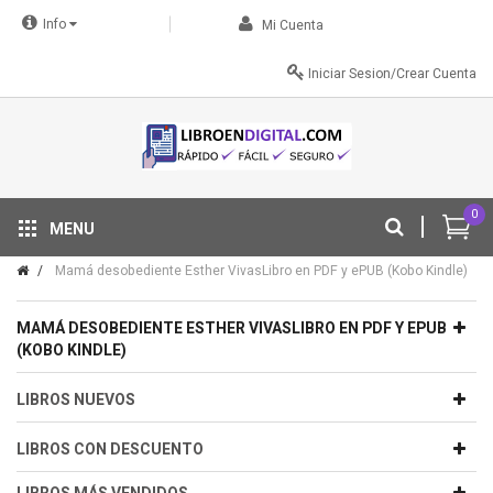
Info
Mi Cuenta
Iniciar Sesion/Crear Cuenta
0
MENU
Tu descuento se aplica automáticamente en el carrito
Mamá desobediente Esther VivasLibro en PDF y ePUB (Kobo Kindle)
MAMÁ DESOBEDIENTE ESTHER VIVASLIBRO EN PDF Y EPUB
(KOBO KINDLE)
LIBROS NUEVOS
LIBROS CON DESCUENTO