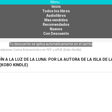
Menu
Inicio
Todos los libros
Audiolibros
Mas vendidos
Recomendados
Nuevos
Con Descuento
Tu descuento se aplica automáticamente en el carrito
las mariposas Corina BomannLibro en PDF y ePUB (Kobo Kindle)
DÍN A LA LUZ DE LA LUNA: POR LA AUTORA DE LA ISLA D
 (KOBO KINDLE)