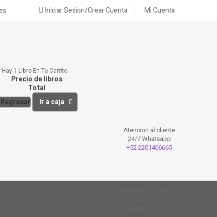
Iniciar Sesion/Crear Cuenta
Mi Cuenta
nes
Hay 1 Libro En Tu Carrito.
Precio de libros
Total
Regresar
Ir a caja
Atencion al cliente
24/7 Whatsapp
+52 2201406665
Carrito de Compra
0
$0.00
0
Producto
No products