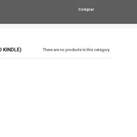
$0.00
Total
Comprar
O KINDLE)
There are no products in this category.