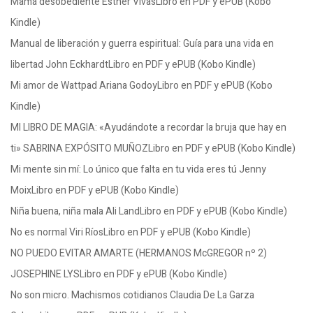
Mamá desobediente Esther VivasLibro en PDF y ePUB (Kobo
Kindle)
Manual de liberación y guerra espiritual: Guía para una vida en
libertad John EckhardtLibro en PDF y ePUB (Kobo Kindle)
Mi amor de Wattpad Ariana GodoyLibro en PDF y ePUB (Kobo
Kindle)
MI LIBRO DE MAGIA: «Ayudándote a recordar la bruja que hay en
ti» SABRINA EXPÓSITO MUÑOZLibro en PDF y ePUB (Kobo Kindle)
Mi mente sin mí: Lo único que falta en tu vida eres tú Jenny
MoixLibro en PDF y ePUB (Kobo Kindle)
Niña buena, niña mala Ali LandLibro en PDF y ePUB (Kobo Kindle)
No es normal Viri RíosLibro en PDF y ePUB (Kobo Kindle)
NO PUEDO EVITAR AMARTE (HERMANOS McGREGOR nº 2)
JOSEPHINE LYSLibro en PDF y ePUB (Kobo Kindle)
No son micro. Machismos cotidianos Claudia De La Garza