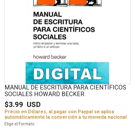
MANUAL DE ESCRITURA PARA CIENTÍFICOS
SOCIALES HOWARD BECKER
$3.99
USD
Precio en Dólares, al pagar con Paypal se aplica
automáticamente la conversión a tu moneda nacional
Elige el Formato: