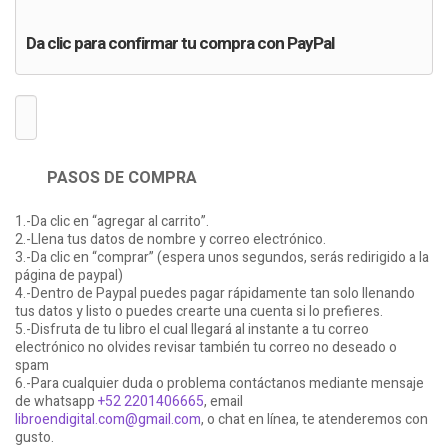
Da clic para confirmar tu compra con PayPal
PASOS DE COMPRA
1.-Da clic en “agregar al carrito”.
2.-Llena tus datos de nombre y correo electrónico.
3.-Da clic en “comprar” (espera unos segundos, serás redirigido a la
página de paypal)
4.-Dentro de Paypal puedes pagar rápidamente tan solo llenando
tus datos y listo o puedes crearte una cuenta si lo prefieres.
5.-Disfruta de tu libro el cual llegará al instante a tu correo
electrónico no olvides revisar también tu correo no deseado o
spam
6.-Para cualquier duda o problema contáctanos mediante mensaje
de whatsapp
+52 2201406665
, email
libroendigital.com@gmail.com
, o chat en línea, te atenderemos con
gusto.