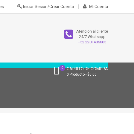
nes
Iniciar Sesion/Crear Cuenta
Mi Cuenta
Atencion al cliente
24/7 Whatsapp
+52 2201406665
0
CARRITO DE COMPRA
0
Producto
$0.00