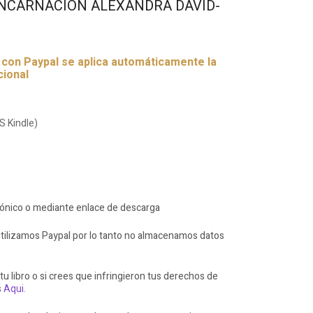
ENCARNACIÓN ALEXANDRA DAVID-
r con Paypal se aplica automáticamente la
cional
S Kindle)
rónico o mediante enlace de descarga
ilizamos Paypal por lo tanto no almacenamos datos
 tu libro o si crees que infringieron tus derechos de
s
Aqui.