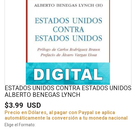
ESTADOS UNIDOS CONTRA ESTADOS UNIDOS
ALBERTO BENEGAS LYNCH
$3.99
USD
Precio en Dólares, al pagar con Paypal se aplica
automáticamente la conversión a tu moneda nacional
Elige el Formato: