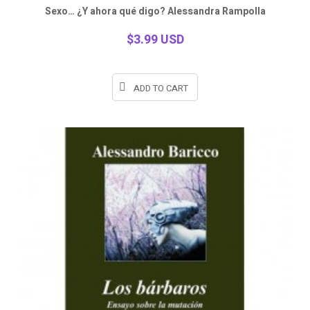
Quick
Sexo… ¿Y ahora qué digo? Alessandra Rampolla
view
$3.99 USD
ADD TO CART