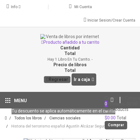
Info
Mi Cuenta
Iniciar Sesion/Crear Cuenta
Producto añadido a tu carrito
Cantidad
Total
Hay 1 Libro En Tu Carrito.
Precio de libros
Total
Regresar
Ir a caja
Carrito de Compra
MENU
0
$0.00
Producto
No products
Tu descuento se aplica automáticamente en el carrito
$0.00
Total
Todos los libros
Ciencias sociales
Comprar
Historia del terrorismo español Agustín Alcázar Segura