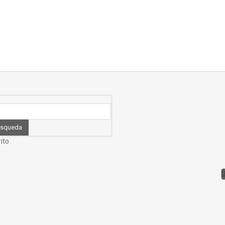
squeda
ito