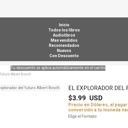
Menu
Inicio
Todos los libros
Audiolibros
Mas vendidos
Recomendados
Nuevos
Con Descuento
Tu descuento se aplica automáticamente en el carrito
 futuro Albert Bosch
EL EXPLORADOR DEL 
$3.99
USD
Precio en Dólares, al paga
conversión a tu moneda na
Elige el Formato: