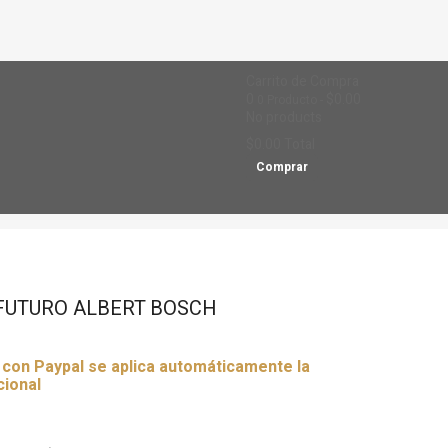
Carrito de Compra
0
$0.00
0
Producto
No products
$0.00
Total
Comprar
FUTURO ALBERT BOSCH
r con Paypal se aplica automáticamente la
cional