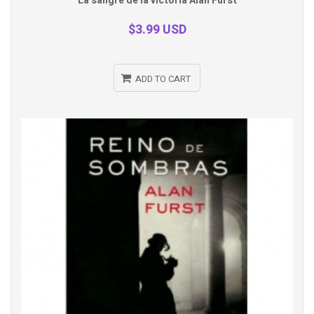
La sangre de la victoria Alan Furst
view
$3.99 USD
ADD TO CART