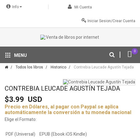
Info
Mi Cuenta
Iniciar Sesion/Crear Cuenta
0
MENU
Tu descuento se aplica automáticamente en el carrito
Todos los libros
Historico
Contrebia Leucade Agustín Tejada
CONTREBIA LEUCADE AGUSTÍN TEJADA
$3.99
USD
Precio en Dólares, al pagar con Paypal se aplica
automáticamente la conversión a tu moneda nacional
Elige el Formato:
PDF (Universal)
EPUB (Ebook iOS Kindle)