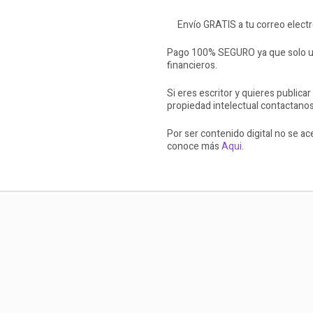
Envío GRATIS a tu correo elect
Pago 100% SEGURO ya que solo ut
financieros.
Si eres escritor y quieres publicar
propiedad intelectual contactano
Por ser contenido digital no se a
conoce más
Aqui.
La muerte invita A. Rolcest
$3.99 USD