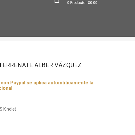
0
Producto
$0.00
 TERRENATE ALBER VÁZQUEZ
r con Paypal se aplica automáticamente la
cional
S Kindle)