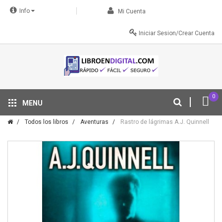
Info
Mi Cuenta
Iniciar Sesion/Crear Cuenta
0
MENU
Tu descuento se aplica automáticamente en el carrito
Todos los libros
Aventuras
Rastro de lágrimas A.J. Quinnell