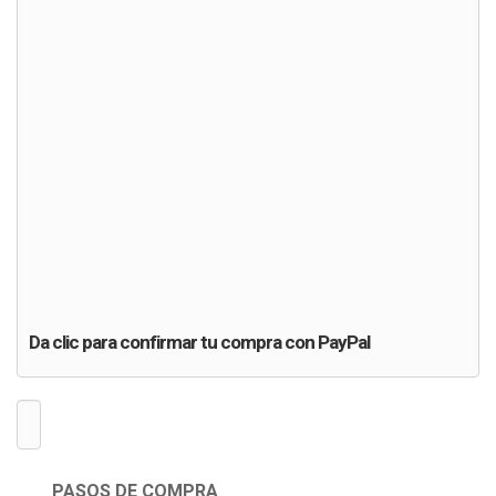
ADD TO CART
Voluntarios para morir Adam Surray
$3.99 USD
ADD TO CART
Da clic para confirmar tu compra con PayPal
PASOS DE COMPRA