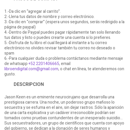
1.-Da clic en “agregar al carrito”.
2.-Llena tus datos de nombre y correo electrónico.
3.-Da clic en “comprar” (espera unos segundos, serás redirigido a la
página de paypal)
4.-Dentro de Paypal puedes pagar rápidamente tan solo llenando
tus datos y listo o puedes crearte una cuenta si lo prefieres.
5.-Disfruta de tu libro el cual llegará al instante a tu correo
electrónico no olvides revisar también tu correo no deseado o
spam
6.-Para cualquier duda o problema contáctanos mediante mensaje
de whatsapp
+52 2201406665
, email
libroendigital.com@gmail.com
, o chat en línea, te atenderemos con
gusto.
DESCRIPCION
Jason Keen es un eminente neurocirujano que desarrolla una
prestigiosa carrera. Una noche, un poderoso grupo mafioso lo
secuestra y se esfuma en el aire, sin dejar rastros. Sólo la aparición
de una carta explicativa y un cadáver irreconocible podrían ser
tomados como pruebas contundentes de un inesperado suicidio...
Sus secuestradores, un grupo de científicos que cuenta con apoyo
del gobierno, se dedican a la clonación de seres humanos y