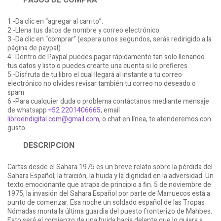
PASOS DE COMPRA
1.-Da clic en “agregar al carrito”.
2.-Llena tus datos de nombre y correo electrónico.
3.-Da clic en “comprar” (espera unos segundos, serás redirigido a la
página de paypal)
4.-Dentro de Paypal puedes pagar rápidamente tan solo llenando
tus datos y listo o puedes crearte una cuenta si lo prefieres.
5.-Disfruta de tu libro el cual llegará al instante a tu correo
electrónico no olvides revisar también tu correo no deseado o
spam
6.-Para cualquier duda o problema contáctanos mediante mensaje
de whatsapp
+52 2201406665
, email
libroendigital.com@gmail.com
, o chat en línea, te atenderemos con
gusto.
DESCRIPCION
Cartas desde el Sahara 1975 es un breve relato sobre la pérdida del
Sahara Español, la traición, la huida y la dignidad en la adversidad. Un
texto emocionante que atrapa de principio a fin. 5 de noviembre de
1975, la invasión del Sahara Español por parte de Marruecos está a
punto de comenzar. Esa noche un soldado español de las Tropas
Nómadas monta la última guardia del puesto fronterizo de Mahbes.
Esto será el comienzo de una huida hacia delante que lo guiara a