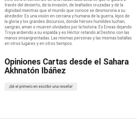
través del desierto, de la invasión, de lealtades cruzadas y de la
dignidad mientras que el mundo que conoce se desmorona a su
alrededor. Es una visión en cercana y humana de la guerra, lejos de
la gloria y los grandes discursos, donde héroes humildes luchan,
sangran, aman o mueren olvidados por la historia. Es Eneas dejando
Troya ardiendo a su espalda y es Héctor retando al Destino con las
manos ensangrentadas. Las mismas personas y las mismas batallas
en otros lugares y en otros tiempos.
Opiniones Cartas desde el Sahara
Akhnatón Ibáñez
¡Sé el primero en escribir una reseña!