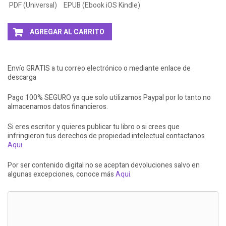
PDF (Universal)
EPUB (Ebook iOS Kindle)
AGREGAR AL CARRITO
Envío GRATIS a tu correo electrónico o mediante enlace de
descarga
Pago 100% SEGURO ya que solo utilizamos Paypal por lo tanto no
almacenamos datos financieros.
Si eres escritor y quieres publicar tu libro o si crees que
infringieron tus derechos de propiedad intelectual contactanos
Aqui.
Por ser contenido digital no se aceptan devoluciones salvo en
algunas excepciones, conoce más
Aqui.
LLEVATE + AL 3X2