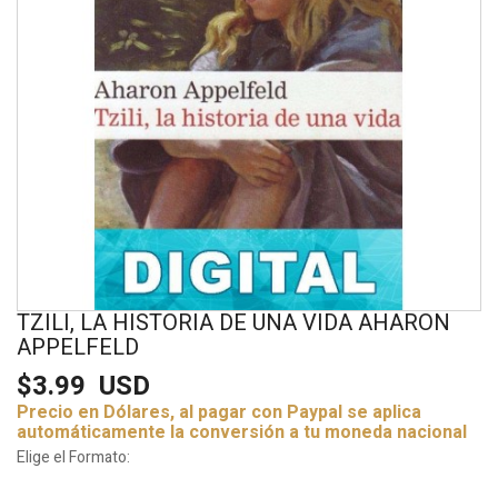
TZILI, LA HISTORIA DE UNA VIDA AHARON
APPELFELD
$3.99
USD
Precio en Dólares, al pagar con Paypal se aplica
automáticamente la conversión a tu moneda nacional
Elige el Formato: