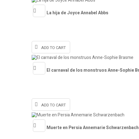
La hija de Joyce Annabel Abbs
Quick
view
ADD TO CART
El carnaval de los monstruos Anne-Sophie 
Quick
view
ADD TO CART
Muerte en Persia Annemarie Schwarzenbach
Quick