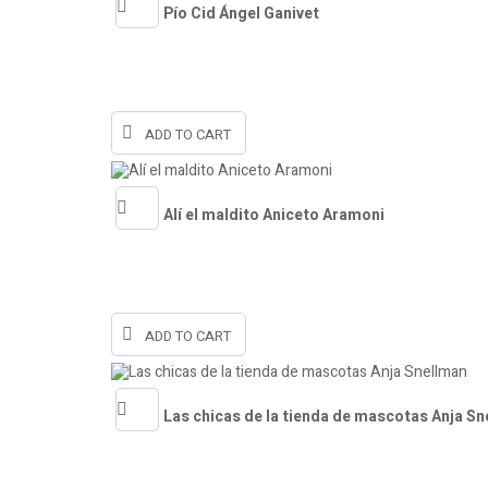
Pío Cid Ángel Ganivet
Quick
view
ADD TO CART
Alí el maldito Aniceto Aramoni
Quick
view
ADD TO CART
Las chicas de la tienda de mascotas Anja S
Quick