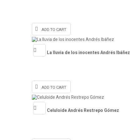
Quick
view
ADD TO CART
La lluvia de los inocentes Andrés Ibáñez
Quick
view
ADD TO CART
Celuloide Andrés Restrepo Gómez
Quick
view