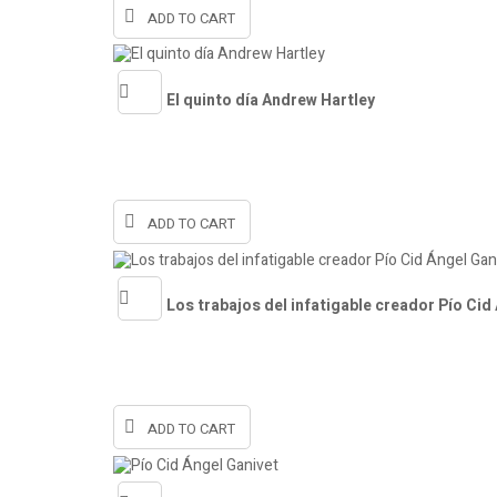
ADD TO CART
El quinto día Andrew Hartley
Quick
view
ADD TO CART
Los trabajos del infatigable creador Pío Cid
Quick
view
ADD TO CART