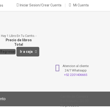
Iniciar Sesion/Crear Cuenta
Mi Cuenta
nes
Hay 1 Libro En Tu Carrito.
Precio de libros
Total
Regresar
Ir a caja
Atencion al cliente
24/7 Whatsapp
+52 2201406665
Carrito de Compra
nto
0
$0.00
0
Producto
No products