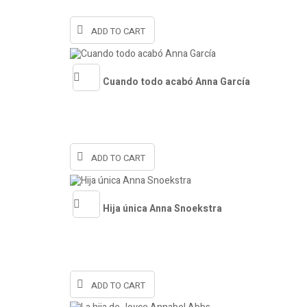
view
ADD TO CART
Cuando todo acabó Anna García
Quick
view
ADD TO CART
Hija única Anna Snoekstra
Quick
view
ADD TO CART