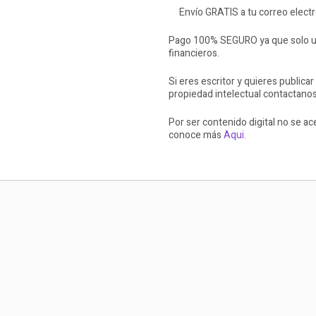
Envío GRATIS a tu correo elect
Pago 100% SEGURO ya que solo ut
financieros.
Si eres escritor y quieres publicar
propiedad intelectual contactano
Por ser contenido digital no se a
conoce más
Aqui.
La buena vida Álex Rovira