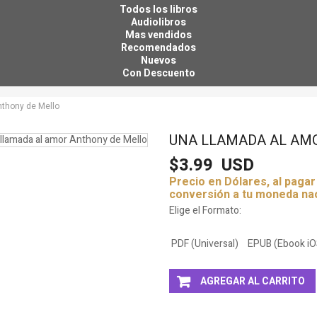
Todos los libros
Audiolibros
Mas vendidos
Recomendados
Nuevos
Con Descuento
Tu descuento se aplica automáticamente en el carrito
nthony de Mello
UNA LLAMADA AL AM
$3.99
USD
Precio en Dólares, al paga
conversión a tu moneda na
Elige el Formato:
PDF (Universal)
EPUB (Ebook iO
AGREGAR AL CARRITO