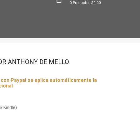
0
Producto
$0.00
OR ANTHONY DE MELLO
r con Paypal se aplica automáticamente la
cional
S Kindle)