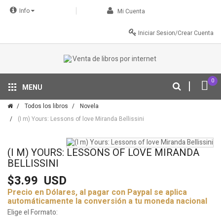
Info
Mi Cuenta
Iniciar Sesion/Crear Cuenta
0
MENU
Tu descuento se aplica automáticamente en el carrito
Todos los libros
Novela
(I m) Yours: Lessons of love Miranda Bellissini
(I M) YOURS: LESSONS OF LOVE MIRANDA
BELLISSINI
$3.99
USD
Precio en Dólares, al pagar con Paypal se aplica
automáticamente la conversión a tu moneda nacional
Elige el Formato: