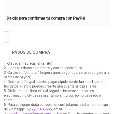
Da clic para confirmar tu compra con PayPal
PASOS DE COMPRA
1.-Da clic en “agregar al carrito”.
2.-Llena tus datos de nombre y correo electrónico.
3.-Da clic en “comprar” (espera unos segundos, serás redirigido a la
página de paypal)
4.-Dentro de Paypal puedes pagar rápidamente tan solo llenando
tus datos y listo o puedes crearte una cuenta si lo prefieres.
5.-Disfruta de tu libro el cual llegará al instante a tu correo
electrónico no olvides revisar también tu correo no deseado o
spam
6.-Para cualquier duda o problema contáctanos mediante mensaje
de whatsapp
+52 2201406665
, email
libroendigital.com@gmail.com
, o chat en línea, te atenderemos con