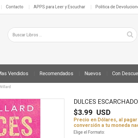
Contacto
APPS para Leer y Escuchar
Politica de Devolucio
as Vendidos
Recomendados
Nuevos
Con Descue
Tu descuento se aplica automáticamente en el carrito
illard
DULCES ESCARCHADOS
$3.99
USD
Precio en Dólares, al paga
conversión a tu moneda na
Elige el Formato: