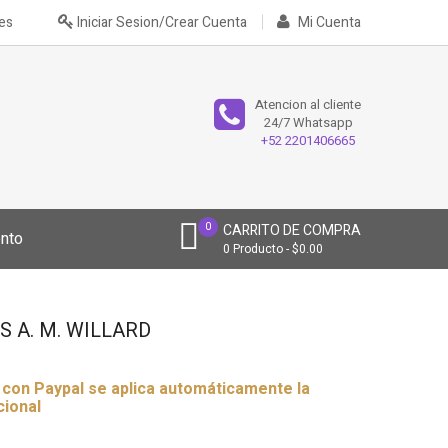
nes
Iniciar Sesion/Crear Cuenta
Mi Cuenta
Atencion al cliente
24/7 Whatsapp
+52 2201406665
0
CARRITO DE COMPRA
nto
0
Producto
$0.00
 A. M. WILLARD
r con Paypal se aplica automáticamente la
cional