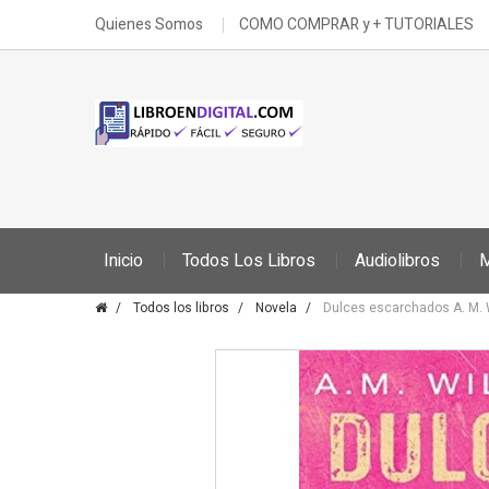
Quienes Somos
COMO COMPRAR y + TUTORIALES
Inicio
Todos Los Libros
Audiolibros
M
Todos los libros
Novela
Dulces escarchados A. M. W