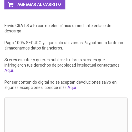
AGREGAR AL CARRITO
Envío GRATIS a tu correo electrónico o mediante enlace de
descarga
Pago 100% SEGURO ya que solo utilizamos Paypal por lo tanto no
almacenamos datos financieros.
Si eres escritor y quieres publicar tu libro o si crees que
infringieron tus derechos de propiedad intelectual contactanos
Aqui.
Por ser contenido digital no se aceptan devoluciones salvo en
algunas excepciones, conoce más
Aqui.
LLEVATE + AL 3X2