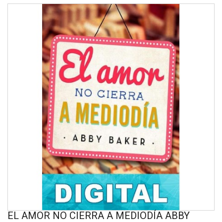
EL AMOR NO CIERRA A MEDIODÍA ABBY