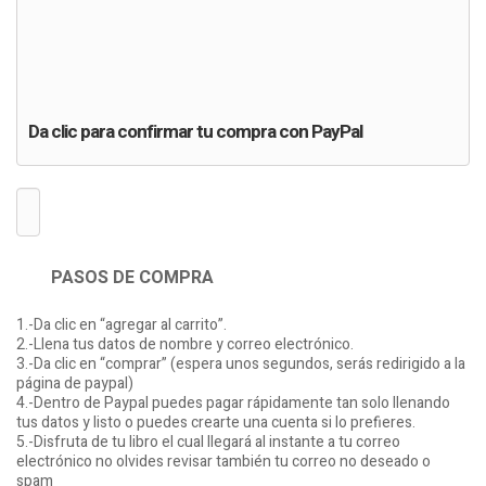
ADD TO CART
Da clic para confirmar tu compra con PayPal
PASOS DE COMPRA
1.-Da clic en “agregar al carrito”.
2.-Llena tus datos de nombre y correo electrónico.
3.-Da clic en “comprar” (espera unos segundos, serás redirigido a la
página de paypal)
4.-Dentro de Paypal puedes pagar rápidamente tan solo llenando
tus datos y listo o puedes crearte una cuenta si lo prefieres.
5.-Disfruta de tu libro el cual llegará al instante a tu correo
electrónico no olvides revisar también tu correo no deseado o
spam