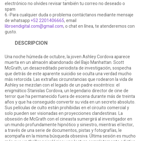
electrónico no olvides revisar también tu correo no deseado o
spam
6.-Para cualquier duda o problema contáctanos mediante mensaje
de whatsapp
+52 2201406665
, email
libroendigital.com@gmail.com
, o chat en línea, te atenderemos con
gusto.
DESCRIPCION
Una noche húmeda de octubre, la joven Ashley Cordova aparece
muerta en un almacén abandonado del Bajo Manhattan. Scott
McGrath, un desacreditado periodista de investigación, sospecha
que detrás de este aparente suicidio se oculta una verdad mucho
más retorcida. Las extrañas circunstancias que rodearon la vida de
Ashley se mezclan con el legado de un padre excéntrico: el
enigmático Stanislas Cordova, un legendario director de cine de
terror que ha permanecido fuera de escena durante más de treinta
años y que ha conseguido convertir su vida en un secreto absoluto.
Sus películas de culto están prohibidas en el circuito comercial y
solo pueden ser visionadas en proyecciones clandestinas. La
obsesión de McGrath con el cineasta sumergirá al investigador en
un mundo profundamente hipnótico y siniestro, mientras el lector,
a través de una serie de documentos, pistas y fotografías, le
acompaña en la misma búsqueda obsesiva. Última sesión es mucho