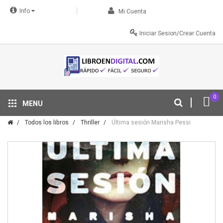
Info
Mi Cuenta
Iniciar Sesion/Crear Cuenta
0
MENU
Tu descuento se aplica automáticamente en el carrito
Todos los libros
Thriller
Última sesión Marisha Pessi