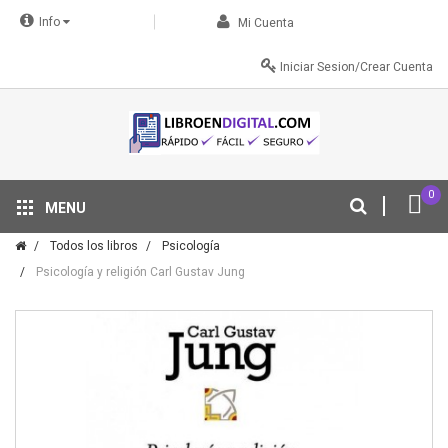
Info
Mi Cuenta
Iniciar Sesion/Crear Cuenta
0
MENU
Tu descuento se aplica automáticamente en el carrito
Todos los libros
Psicología
Psicología y religión Carl Gustav Jung