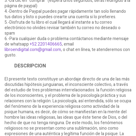
3.-Da clic en “comprar” (espera unos segundos, serás redirigido a la
página de paypal)
4.-Dentro de Paypal puedes pagar rápidamente tan solo llenando
tus datos y listo o puedes crearte una cuenta si lo prefieres.
5.-Disfruta de tu libro el cual llegará al instante a tu correo
electrónico no olvides revisar también tu correo no deseado o
spam
6.-Para cualquier duda o problema contáctanos mediante mensaje
de whatsapp
+52 2201406665
, email
libroendigital.com@gmail.com
, o chat en línea, te atenderemos con
gusto.
DESCRIPCION
El presente texto constituye un abordaje directo de una de las más
discutidas hipótesis junguianas, el inconsciente colectivo, a través
del estudio de tres problemas interrelacionados: la función religiosa
de los inconscientes, y el problema de la psicología práctica y sus
relaciones con la religión. La psicología, así entendida, sólo se ocupa
del fenómeno de la experiencia religiosa como actividad de la
psique humana, es decir, de cómo se manifiestan en la mente del
hombre las ideas religiosas, las ideas que éste tiene de Dios, o del
hecho de que no tenga ninguna. De este modo, los fenómenos
religiosos no se presentan como una sublimación, sino como
expresiones de una auténtica y legítima función de la psique. La