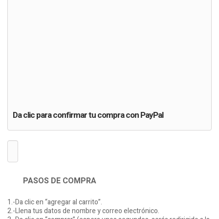
La ciencia y el arte antiguo de psicoterapia pránica Choa
Kok Sui
$3.99 USD
ADD TO CART
Da clic para confirmar tu compra con PayPal
PASOS DE COMPRA
1.-Da clic en “agregar al carrito”.
2.-Llena tus datos de nombre y correo electrónico.