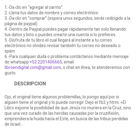
1.-Da clic en “agregar al carrito”.
2.-Llena tus datos de nombre y correo electrónico.
3.-Da clic en “comprar” (espera unos segundos, serás redirigido a la
página de paypal)
4.-Dentro de Paypal puedes pagar rápidamente tan solo llenando
tus datos y listo o puedes crearte una cuenta si lo prefieres.
5.-Disfruta de tu libro el cual llegará al instante a tu correo
electrónico no olvides revisar también tu correo no deseado o
spam
6.-Para cualquier duda o problema contáctanos mediante mensaje
de whatsapp
+52 2201406665
, email
libroendigital.com@gmail.com
, o chat en línea, te atenderemos con
gusto.
DESCRIPCION
Ojo, el original tiene algunos problemillas, lo pongo aquí por si
alguien tiene el original y lo puede corregir. Dejo el fb2 y htrm. «El
Libro expone la posibilidad de que Jesús no muriera en la Cruz, sino
que una vez curado de las heridas causadas por la cruzifixión,
emprendiera la huida hacia el Este, en busca de las tribus perdidas
de Israel...