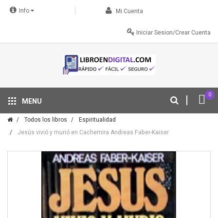
Info
Mi Cuenta
Iniciar Sesion/Crear Cuenta
0
MENU
Tu descuento se aplica automáticamente en el carrito
Todos los libros
Espiritualidad
Jesús vivió y murió en Cachemira Andreas Faber-Kaiser