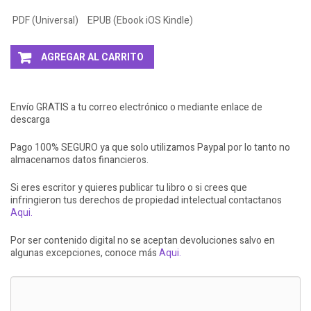
PDF (Universal)
EPUB (Ebook iOS Kindle)
AGREGAR AL CARRITO
Envío GRATIS a tu correo electrónico o mediante enlace de
descarga
Pago 100% SEGURO ya que solo utilizamos Paypal por lo tanto no
almacenamos datos financieros.
Si eres escritor y quieres publicar tu libro o si crees que
infringieron tus derechos de propiedad intelectual contactanos
Aqui.
Por ser contenido digital no se aceptan devoluciones salvo en
algunas excepciones, conoce más
Aqui.
LLEVATE + AL 3X2