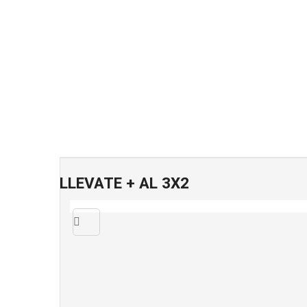
LLEVATE + AL 3X2
Quick
view