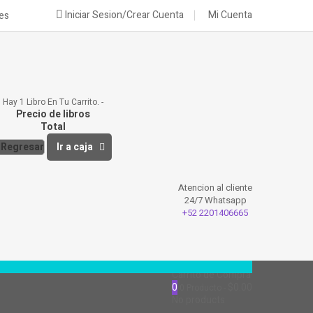
Iniciar Sesion/Crear Cuenta
Mi Cuenta
nes
Hay 1 Libro En Tu Carrito.
Precio de libros
Total
Regresar
Ir a caja
Atencion al cliente
24/7 Whatsapp
+52 2201406665
Carrito de Compra
0
$0.00
0
Producto
No products