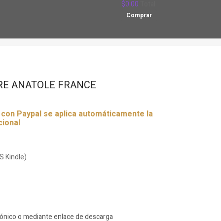
$0.00
Total
Comprar
RE ANATOLE FRANCE
r con Paypal se aplica automáticamente la
cional
S Kindle)
rónico o mediante enlace de descarga