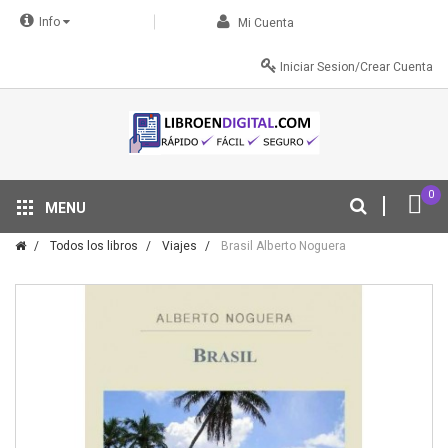
Info
Mi Cuenta
Iniciar Sesion/Crear Cuenta
0
MENU
Tu descuento se aplica automáticamente en el carrito
Todos los libros
Viajes
Brasil Alberto Noguera