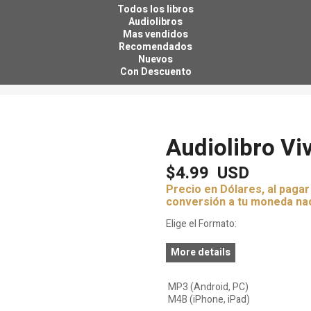
Todos los libros
Audiolibros
Mas vendidos
Recomendados
Nuevos
Con Descuento
Tu descuento se aplica automáticamente en el carrito
Audiolibro Vi
$4.99
USD
Precio en Dólares, al paga
conversión a tu moneda na
Elige el Formato:
More details
MP3 (Android, PC)
M4B (iPhone, iPad)