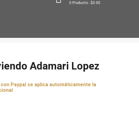
0
Producto
$0.00
viendo Adamari Lopez
r con Paypal se aplica automáticamente la
cional