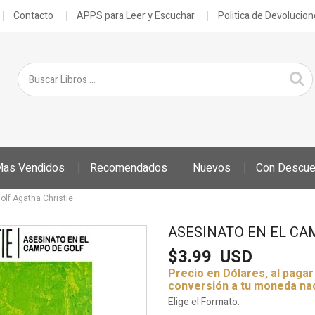
Contacto
APPS para Leer y Escuchar
Politica de Devolucio
as Vendidos
Recomendados
Nuevos
Con Descue
Tu descuento se aplica automáticamente en el carrito
olf Agatha Christie
ASESINATO EN EL CA
$3.99
USD
Precio en Dólares, al paga
conversión a tu moneda na
Elige el Formato: