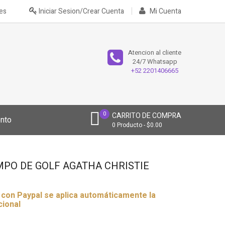
nes
Iniciar Sesion/Crear Cuenta
Mi Cuenta
Atencion al cliente
24/7 Whatsapp
+52 2201406665
0
CARRITO DE COMPRA
nto
0
Producto
$0.00
MPO DE GOLF AGATHA CHRISTIE
r con Paypal se aplica automáticamente la
cional