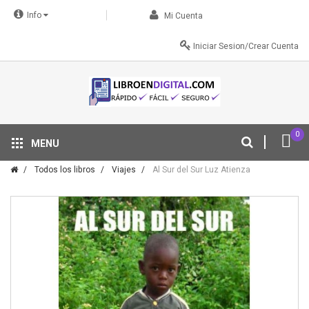
Info
Mi Cuenta
Iniciar Sesion/Crear Cuenta
0
MENU
Tu descuento se aplica automáticamente en el carrito
Todos los libros
Viajes
Al Sur del Sur Luz Atienza